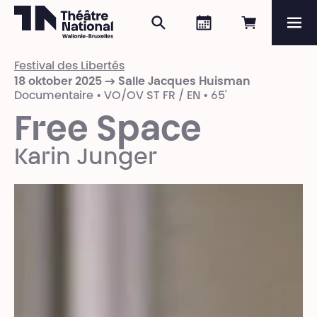
Zoeken
Agenda
Online re
Me
Théâtre National
Wallonie-Bruxelles
Festival des Libertés
Magazine
18 oktober 2025 → Salle Jacques Huisman
Documentaire • VO/OV ST FR / EN • 65'
Programma
Free Space
Karin Junger