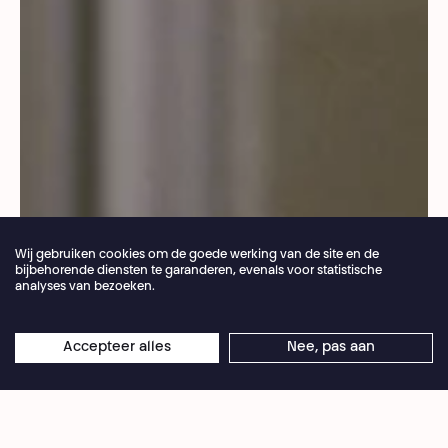
Wij gebruiken cookies om de goede werking van de site en de
bijbehorende diensten te garanderen, evenals voor statistische
analyses van bezoeken.
Jaarlijkse vakantie van de theaterbalie 04.07 >
Accepteer alles
Nee, pas aan
×
Droits réservés
16.08.2026
Online reserveringen blijven 24/7 open
In een tijd van hevige debatten over vrije
meningsuiting onderzoekt
Free Space
het