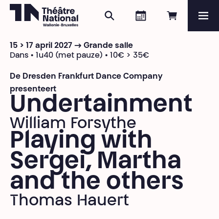
Zoeken
Agenda
Online re
Me
Théâtre National
Wallonie-Bruxelles
15 > 17 april 2027 → Grande salle
Magazine
Dans • 1u40 (met pauze) • 10€ > 35€
De Dresden Frankfurt Dance Company
Programma
presenteert
Undertainment
William Forsythe
Playing with
Sergei, Martha
and the others
Thomas Hauert