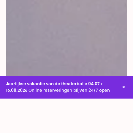
Jaarlijkse vakantie van de theaterbalie 04.07 >
×
Stephan Floss
16.08.2026
Online reserveringen blijven 24/7 open
Een uitzonderlijke avond, een
dubbelprogramma, twee grote namen uit de
hedendaagse danswereld die verbonden zijn
door dezelfde structurele veeleisendheid.