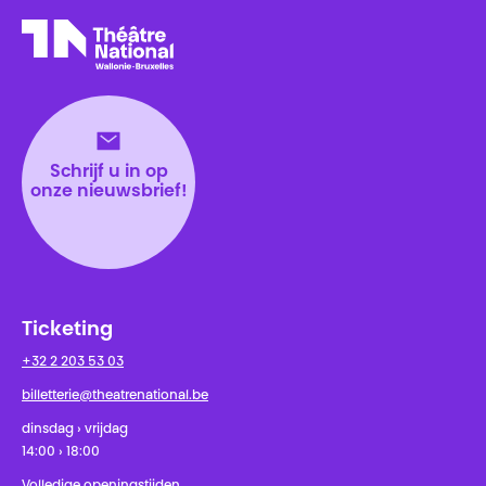
Théâtre National
Wallonie-Bruxelles
Schrijf u in op
onze nieuwsbrief!
Ticketing
+32 2 203 53 03
billetterie@theatrenational.be
dinsdag › vrijdag
14:00 › 18:00