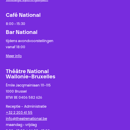
Volledige openingstijden
Café National
8:00 › 15:30
Bar National
tijdens avondvoorstellingen
vanaf 18:00
Meer info
Théâtre National
Wallonie-Bruxelles
Émile Jacqmainlaan 111-115
1000 Brussel
BTW BE 0406 582 626
Receptie - Administratie
+32 2 203 41 55
info@theatrenational.be
maandag › vrijdag