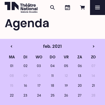
Zoeken
Agenda
Online re
Me
Théâtre National
Wallonie-Bruxelles
Agenda
Magazine
Programma
<
feb. 2021
>
MA
DI
WO
DO
VR
ZA
ZO
01
02
03
04
05
06
07
08
09
10
11
12
13
14
15
16
17
18
19
20
21
22
23
24
25
26
27
28