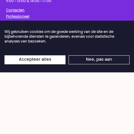
9:00 › 13:00 & 14:00 › 17:00
Contacten
Professioneel
Pers
Wij gebruiken cookies om de goede werking van de site en de
bijbehorende diensten te garanderen, evenals voor statistische
Facebook
Instagram
Schrijf u in op onze nieuwsbrief!
analyses van bezoeken.
Privacybeleid
Cookie-voorkeuren
Accepteer alles
Nee, pas aan
Algemene Verkoopvoorwaarden
Gebruiksvoorwaarden
Credits