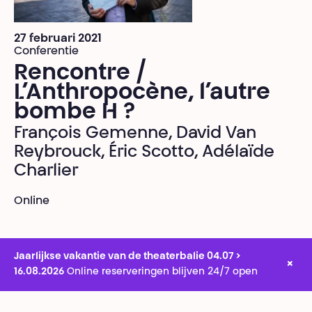
27 februari 2021
Conferentie
Rencontre /
L’Anthropocène, l’autre
bombe H ?
François Gemenne, David Van
Reybrouck, Éric Scotto, Adélaïde
Charlier
Online
Jaarlijkse vakantie van de theaterbalie 04.07 >
×
16.08.2026
Online reserveringen blijven 24/7 open