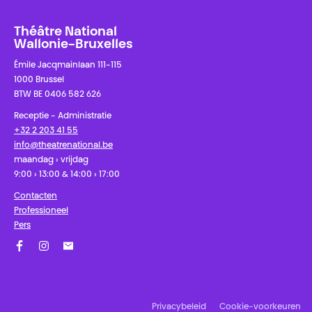
Théâtre National
Wallonie-Bruxelles
Émile Jacqmainlaan 111-115
1000 Brussel
BTW BE 0406 582 626
Receptie - Administratie
+32 2 203 41 55
info@theatrenational.be
maandag › vrijdag
9:00 › 13:00 & 14:00 › 17:00
Contacten
Professioneel
Pers
Facebook
Instagram
Schrijf u in op onze nieuwsbrief!
Privacybeleid
Cookie-voorkeuren