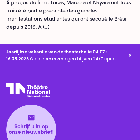
À propos du film : Lucas, Marcela et Nayara ont tous
trois été partie prenante des grandes
manifestations étudiantes qui ont secoué le Brésil
depuis 2013. A (…)
Jaarlijkse vakantie van de theaterbalie 04.07 >
×
16.08.2026
Online reserveringen blijven 24/7 open
Théâtre National
Wallonie-Bruxelles
Schrijf u in op
onze nieuwsbrief!