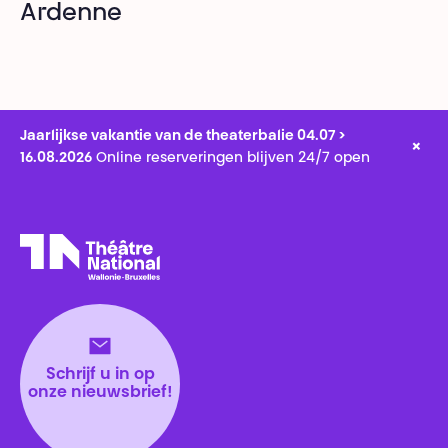
Ardenne
Jaarlijkse vakantie van de theaterbalie 04.07 >
×
16.08.2026
Online reserveringen blijven 24/7 open
Théâtre National
Wallonie-Bruxelles
Schrijf u in op
onze nieuwsbrief!