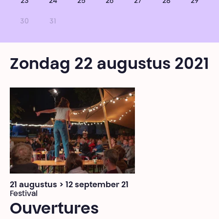
23
24
25
26
27
28
29
30
31
Zondag 22 augustus 2021
21 augustus > 12 september 21
Festival
Ouvertures