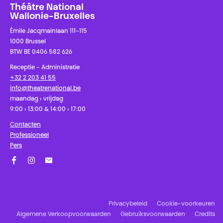
Théâtre National
Wallonie-Bruxelles
Émile Jacqmainlaan 111-115
1000 Brussel
BTW BE 0406 582 626
Receptie - Administratie
+32 2 203 41 55
info@theatrenational.be
maandag › vrijdag
9:00 › 13:00 & 14:00 › 17:00
Contacten
Professioneel
Pers
Facebook
Instagram
Schrijf u in op onze nieuwsbrief!
Privacybeleid
Cookie-voorkeuren
Algemene Verkoopvoorwaarden
Gebruiksvoorwaarden
Credits