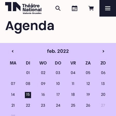
Zoeken
Agenda
Online re
Me
Théâtre National
Wallonie-Bruxelles
Agenda
Magazine
Programma
<
feb. 2022
>
MA
DI
WO
DO
VR
ZA
ZO
01
02
03
04
05
06
07
08
09
10
11
12
13
14
15
16
17
18
19
20
21
22
23
24
25
26
27