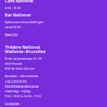
Café National
8:00 › 15:30
Bar National
tijdens avondvoorstellingen
vanaf 18:00
Meer info
Théâtre National
Wallonie-Bruxelles
Émile Jacqmainlaan 111-115
1000 Brussel
BTW BE 0406 582 626
Receptie - Administratie
+32 2 203 41 55
info@theatrenational.be
maandag › vrijdag
9:00 › 13:00 & 14:00 › 17:00
Contacten