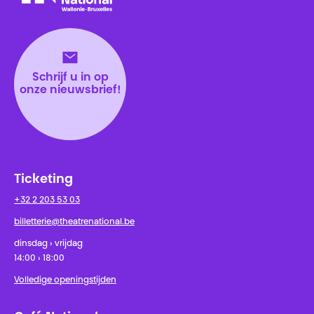
Théâtre National
Wallonie-Bruxelles
Schrijf u in op
onze nieuwsbrief!
Ticketing
+32 2 203 53 03
billetterie@theatrenational.be
dinsdag › vrijdag
14:00 › 18:00
Volledige openingstijden