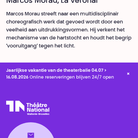
Marcos Morau, La Veronal
Marcos Morau streeft naar een multidisciplinair
choreografisch werk dat gevoed wordt door een
veelheid aan uitdrukkingsvormen. Hij verkent het
mechanisme van de hartstocht en houdt het begrip
‘vooruitgang’ tegen het licht.
Jaarlijkse vakantie van de theaterbalie 04.07 >
×
16.08.2026
Online reserveringen blijven 24/7 open
Théâtre National
Wallonie-Bruxelles