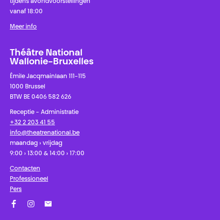
tijdens avondvoorstellingen
vanaf 18:00
Meer info
Théâtre National
Wallonie-Bruxelles
Émile Jacqmainlaan 111-115
1000 Brussel
BTW BE 0406 582 626
Receptie - Administratie
+32 2 203 41 55
info@theatrenational.be
maandag › vrijdag
9:00 › 13:00 & 14:00 › 17:00
Contacten
Professioneel
Pers
Facebook
Instagram
Schrijf u in op onze nieuwsbrief!