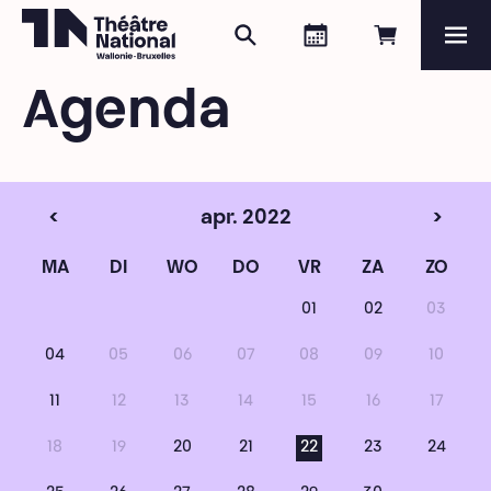
Zoeken
Agenda
Online re
Me
Théâtre National
Wallonie-Bruxelles
Agenda
Magazine
Programma
<
apr. 2022
>
MA
DI
WO
DO
VR
ZA
ZO
01
02
03
04
05
06
07
08
09
10
11
12
13
14
15
16
17
18
19
20
21
22
23
24