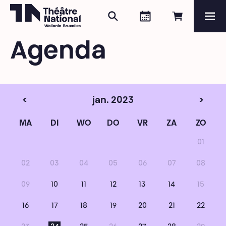
Zoeken
Agenda
Online re
Me
Théâtre National
Wallonie-Bruxelles
Agenda
Magazine
Programma
<
jan. 2023
>
MA
DI
WO
DO
VR
ZA
ZO
01
02
03
04
05
06
07
08
09
10
11
12
13
14
15
16
17
18
19
20
21
22