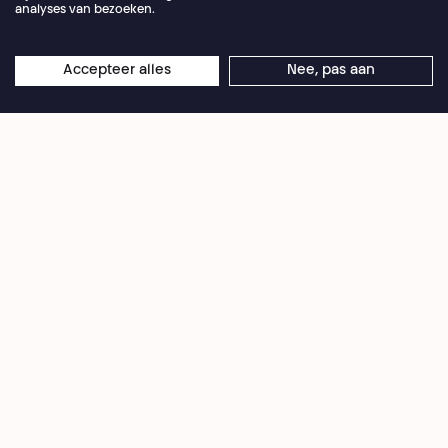
analyses van bezoeken.
Privacybeleid
Cookie-voorkeuren
Accepteer alles
Nee, pas aan
Algemene Verkoopvoorwaarden
Gebruiksvoorwaarden
Credits