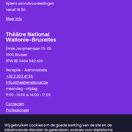
tijdens avondvoorstellingen
vanaf 18:00
Meer info
Théâtre National
Wallonie-Bruxelles
Émile Jacqmainlaan 111-115
1000 Brussel
BTW BE 0406 582 626
Receptie - Administratie
+32 2 203 41 55
info@theatrenational.be
maandag › vrijdag
9:00 › 13:00 & 14:00 › 17:00
Contacten
Professioneel
Pers
Wij gebruiken cookies om de goede werking van de site en de
bijbehorende diensten te garanderen, evenals voor statistische
Facebook
Instagram
Schrijf u in op onze nieuwsbrief!