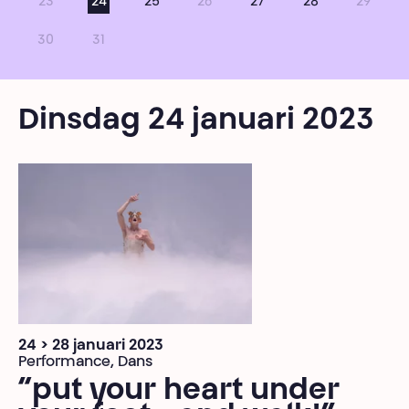
23
24
25
26
27
28
29
30
31
Dinsdag 24 januari 2023
24 > 28 januari 2023
Performance, Dans
“put your heart under