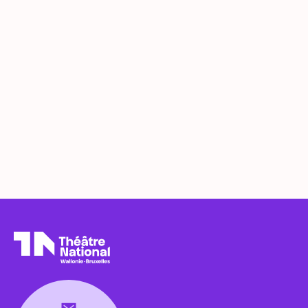
Théâtre National
Wallonie-Bruxelles