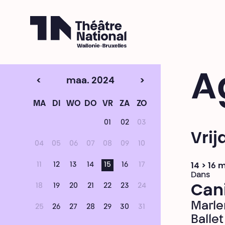
Théâtre National
Wallonie-Bruxelles
A
<
maa. 2024
>
MA
DI
WO
DO
VR
ZA
ZO
01
02
03
Vrij
04
05
06
07
08
09
10
11
12
13
14
15
16
17
14 > 16 
Dans
18
19
20
21
22
23
24
Can
Marle
25
26
27
28
29
30
31
Balle