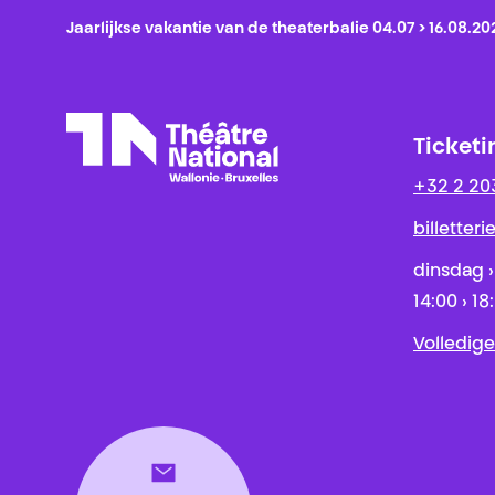
Jaarlijkse vakantie van de theaterbalie 04.07 > 16.08.20
Ticketi
+32 2 20
Théâtre National
Wallonie-Bruxelles
billetter
dinsdag ›
14:00 › 18
Volledige