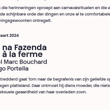
 die herinneringen oproept aan carnavalsrituelen en die
de schijnbare orde der dingen en onze al te comfortabel
ingsgewoonten ontregelt.
maart 2024
 na Fazenda
 à la ferme
l Marc Bouchard
go Portella
ntredderd gaat Tom naar de begrafenis van zijn geliefde o
egen platteland. Daar ontmoet hij diens moeder, die niet
eksuele geaardheid van haar overleden zoon.