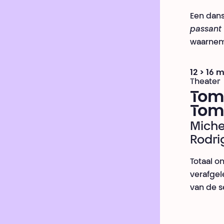
Een dans
passant
waarnem
12 > 16 
Theater
Tom
Tom
Miche
Rodri
Totaal o
verafgel
van de s