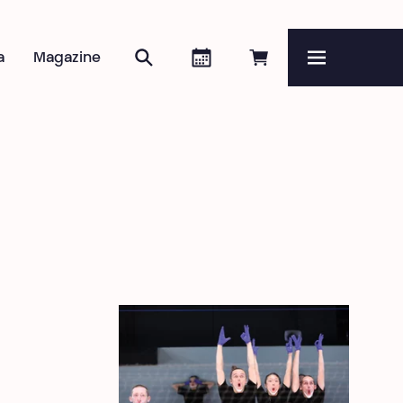
Zoeken
Agenda
Online reserveren
a
Magazine
Menu