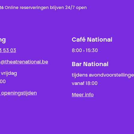
26
Online reserveringen blijven 24/7 open
ng
Café National
3 53 03
8:00 › 15:30
ie@theatrenational.be
Bar National
 vrijdag
tijdens avondvoorstelling
:00
vanaf 18:00
 openingstijden
Meer info