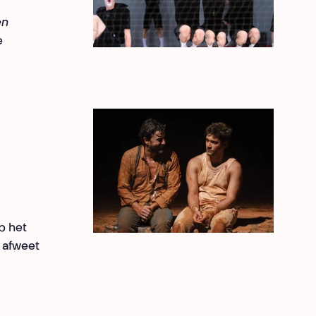
en
e
p het
s afweet