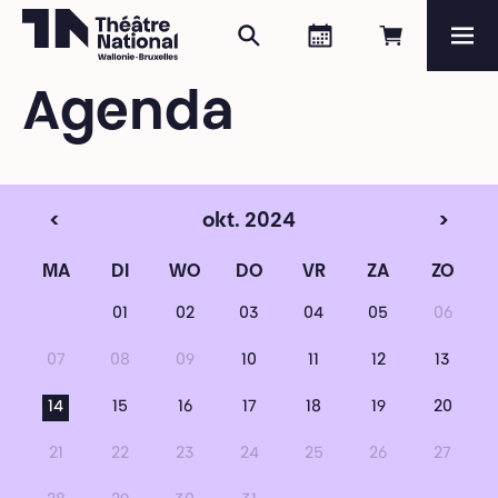
Zoeken
Agenda
Online re
Me
Théâtre National
Wallonie-Bruxelles
Agenda
Magazine
Programma
<
okt. 2024
>
MA
DI
WO
DO
VR
ZA
ZO
01
02
03
04
05
06
07
08
09
10
11
12
13
14
15
16
17
18
19
20
21
22
23
24
25
26
27