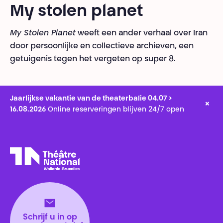
My stolen planet
My Stolen Planet
weeft een ander verhaal over Iran
door persoonlijke en collectieve archieven, een
getuigenis tegen het vergeten op super 8.
Jaarlijkse vakantie van de theaterbalie 04.07 >
×
16.08.2026
Online reserveringen blijven 24/7 open
Théâtre National
Wallonie-Bruxelles
Schrijf u in op