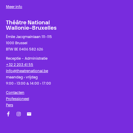
Meer info
Théâtre National
Wallonie-Bruxelles
Émile Jacqmainlaan 111-115
1000 Brussel
BTW BE 0406 582 626
Receptie - Administratie
+32 2 203 41 55
info@theatrenational.be
maandag › vrijdag
9:00 › 13:00 & 14:00 › 17:00
Contacten
Professioneel
Pers
Facebook
Instagram
Schrijf u in op onze nieuwsbrief!