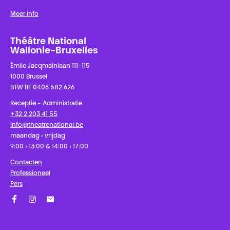
Meer info
Théâtre National
Wallonie-Bruxelles
Émile Jacqmainlaan 111-115
1000 Brussel
BTW BE 0406 582 626
Receptie - Administratie
+32 2 203 41 55
info@theatrenational.be
maandag › vrijdag
9:00 › 13:00 & 14:00 › 17:00
Contacten
Professioneel
Pers
Facebook
Instagram
Schrijf u in op onze nieuwsbrief!