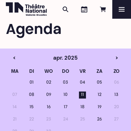
Zoeken
Agenda
Online re
Me
Théâtre National
Wallonie-Bruxelles
Agenda
Magazine
Programma
<
apr. 2025
>
MA
DI
WO
DO
VR
ZA
ZO
01
02
03
04
05
06
07
08
09
10
11
12
13
14
15
16
17
18
19
20
21
22
23
24
25
26
27