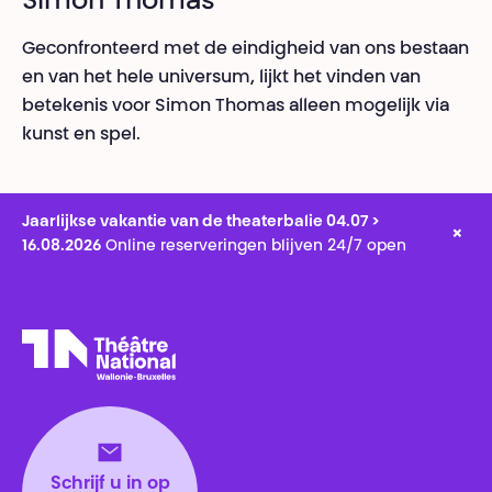
Simon Thomas
Geconfronteerd met de eindigheid van ons bestaan
en van het hele universum, lijkt het vinden van
betekenis voor Simon Thomas alleen mogelijk via
kunst en spel.
Jaarlijkse vakantie van de theaterbalie 04.07 >
×
16.08.2026
Online reserveringen blijven 24/7 open
Théâtre National
Wallonie-Bruxelles
Schrijf u in op