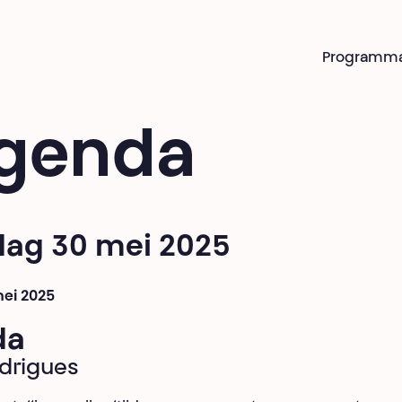
Programm
genda
jdag 30 mei 2025
mei 2025
da
odrigues