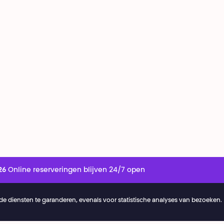
26
Online reserveringen blijven 24/7 open
e diensten te garanderen, evenals voor statistische analyses van bezoeken.