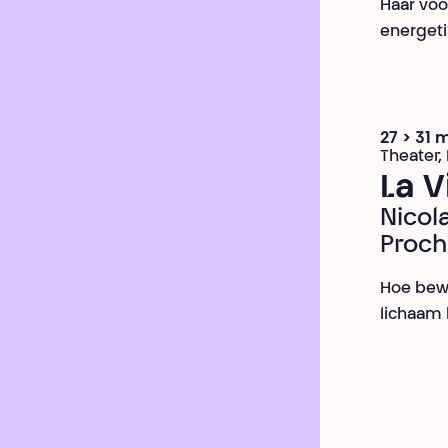
Haar voo
energeti
27 > 31 
Theater,
La V
Nicol
Proch
Hoe bewo
lichaam 