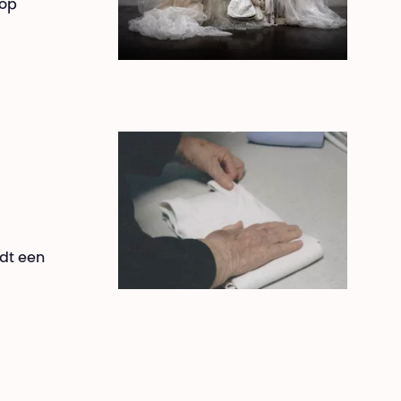
 op
edt een