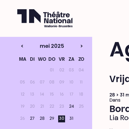
Théâtre National
Wallonie-Bruxelles
A
<
mei 2025
>
MA
DI
WO
DO
VR
ZA
ZO
01
02
03
04
Vri
05
06
07
08
09
10
11
12
13
14
15
16
17
18
28 > 31 
Dans
19
20
21
22
23
24
25
Bor
Lia R
26
27
28
29
30
31