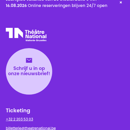
×
16.08.2026
Online reserveringen blijven 24/7 open
Théâtre National
Wallonie-Bruxelles
Schrijf u in op
onze nieuwsbrief!
Ticketing
+32 2 203 53 03
billetterie@theatrenational.be