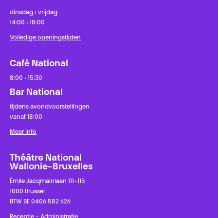
dinsdag › vrijdag
14:00 › 18:00
Volledige openingstijden
Café National
8:00 › 15:30
Bar National
tijdens avondvoorstellingen
vanaf 18:00
Meer info
Théâtre National
Wallonie-Bruxelles
Émile Jacqmainlaan 111-115
1000 Brussel
BTW BE 0406 582 626
Receptie - Administratie