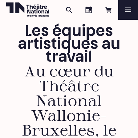
Zoeken
Agenda
Online re
Me
Théâtre National
Wallonie-Bruxelles
Les équipes
Magazine
artistiques au
Programma
travail
Au cœur du
Théâtre
National
Wallonie-
Bruxelles, le