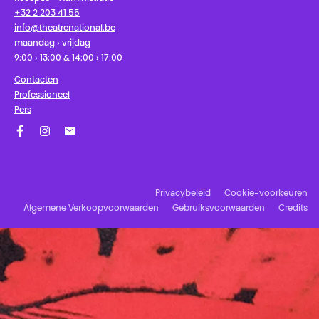
+32 2 203 41 55
info@theatrenational.be
maandag › vrijdag
9:00 › 13:00 & 14:00 › 17:00
Contacten
Professioneel
Pers
Facebook
Instagram
Schrijf u in op onze nieuwsbrief!
Privacybeleid
Cookie-voorkeuren
Algemene Verkoopvoorwaarden
Gebruiksvoorwaarden
Credits