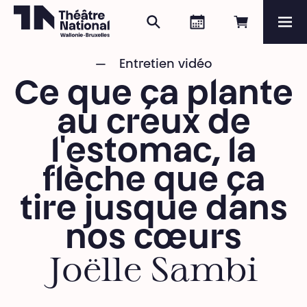
Rechercher
Agenda
Réserver e
Me
Théâtre National
Wallonie-Bruxelles
Entretien vidéo
Magazine
Ce que ça plante
Programme
au creux de
l'estomac, la
flèche que ça
tire jusque dans
nos cœurs
Joëlle Sambi