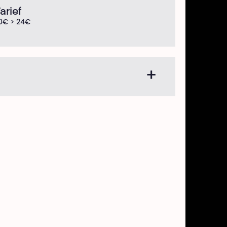
arief
0€ > 24€