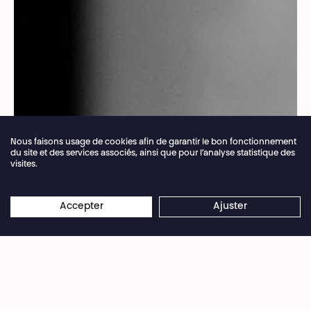
Nous faisons usage de cookies afin de garantir le bon fonctionnement
du site et des services associés, ainsi que pour l’analyse statistique des
visites.
Fermeture annuelle de la billetterie du 04.07 >
×
16.08.2026
Les réservations en ligne restent
Accepter
Ajuster
Céline Chariot
ouvertes 24/7
Des profondeurs du théâtre d’enquête émerge
un spectacle aussi tentaculaire que captivant.
Entre réalité et fiction, Françoise Bloch tisse un
récit entre l'intime et le collectif.