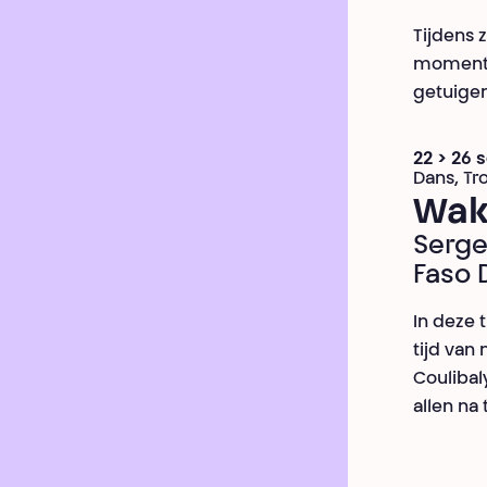
Tijdens 
momenten
getuigen
22 > 26
Dans, Tr
Wak
Serge
Faso 
In deze 
tijd van
Coulibal
allen na 