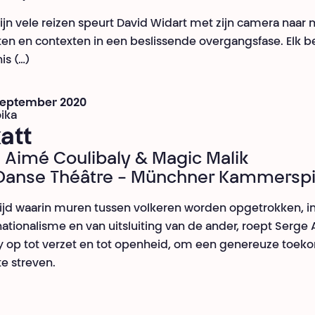
zijn vele reizen speurt David Widart met zijn camera naar
 en contexten in een beslissende overgangsfase. Elk be
is (…)
 september 2020
oika
att
 Aimé Coulibaly & Magic Malik
Danse Théâtre - Münchner Kammerspi
tijd waarin muren tussen volkeren worden opgetrokken, i
 nationalisme en van uitsluiting van de ander, roept Serge
y op tot verzet en tot openheid, om een genereuze toek
te streven.