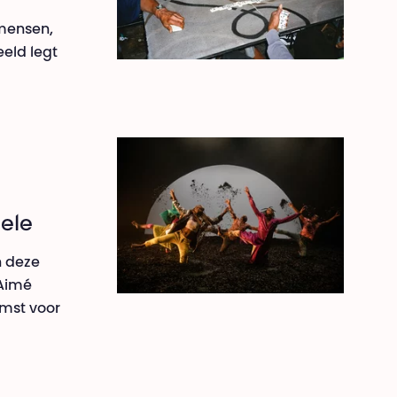
 mensen,
eld legt
ele
n deze
 Aimé
omst voor