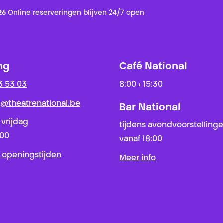
26
Online reserveringen blijven 24/7 open
ng
Café National
3 53 03
8:00 › 15:30
ie@theatrenational.be
Bar National
 vrijdag
tijdens avondvoorstelling
:00
vanaf 18:00
 openingstijden
Meer info