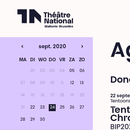
Théâtre National
Wallonie-Bruxelles
A
<
sept. 2020
>
MA
DI
WO
DO
VR
ZA
ZO
01
02
03
04
05
06
Don
07
08
09
10
11
12
13
14
15
16
17
18
19
20
22 septe
Tentoons
21
22
23
24
25
26
27
Tent
Chr
28
29
30
BIP20