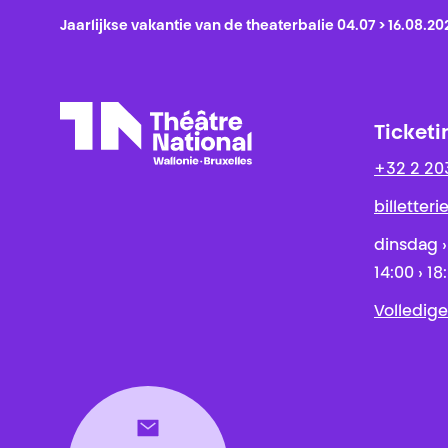
Jaarlijkse vakantie van de theaterbalie 04.07 > 16.08.20
Ticketi
+32 2 20
Théâtre National
Wallonie-Bruxelles
billetter
dinsdag ›
14:00 › 18
Volledige