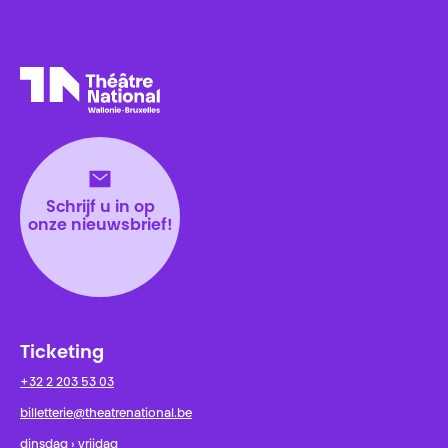
Théâtre National
Wallonie-Bruxelles
Schrijf u in op
onze nieuwsbrief!
Ticketing
+32 2 203 53 03
billetterie@theatrenational.be
dinsdag › vrijdag