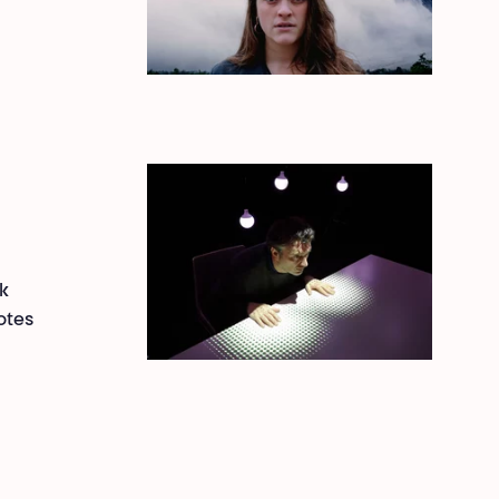
rk
otes