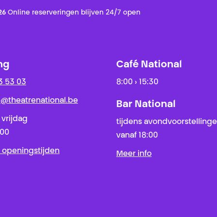
26
Online reserveringen blijven 24/7 open
ng
Café National
3 53 03
8:00 › 15:30
ie@theatrenational.be
Bar National
 vrijdag
tijdens avondvoorstelling
:00
vanaf 18:00
 openingstijden
Meer info