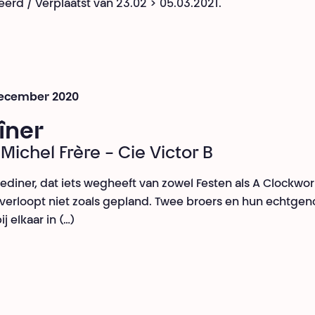
erd / Verplaatst van 23.02 > 05.03.2021.
 december 2020
îner
Michel Frère - Cie Victor B
liediner, dat iets wegheeft van zowel Festen als A Clockwo
verloopt niet zoals gepland. Twee broers en hun echtgen
j elkaar in (…)