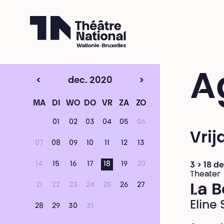
Théâtre National
Wallonie-Bruxelles
A
<
dec. 2020
>
MA
DI
WO
DO
VR
ZA
ZO
01
02
03
04
05
06
Vri
07
08
09
10
11
12
13
14
15
16
17
18
19
20
3 > 18 
Theater
21
22
23
24
25
26
27
La 
Eline
28
29
30
31