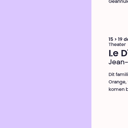
Geannule
15 > 19
Theater
Le D
Jean-
Dit fami
Orange, 
komen bi