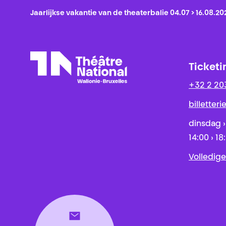
Jaarlijkse vakantie van de theaterbalie 04.07 > 16.08.20
Ticketi
+32 2 20
Théâtre National
Wallonie-Bruxelles
billetter
dinsdag ›
14:00 › 18
Volledige