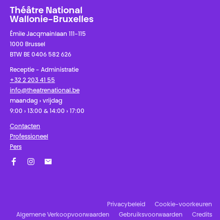
Théâtre National
Wallonie-Bruxelles
Émile Jacqmainlaan 111-115
1000 Brussel
BTW BE 0406 582 626
Receptie - Administratie
+32 2 203 41 55
info@theatrenational.be
maandag › vrijdag
9:00 › 13:00 & 14:00 › 17:00
Contacten
Professioneel
Pers
Facebook
Instagram
Schrijf u in op onze nieuwsbrief!
Privacybeleid
Cookie-voorkeuren
Algemene Verkoopvoorwaarden
Gebruiksvoorwaarden
Credits