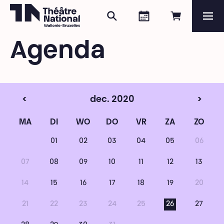
Zoeken
Agenda
Online re
Me
Théâtre National
Wallonie-Bruxelles
Agenda
Magazine
Programma
<
dec. 2020
>
MA
DI
WO
DO
VR
ZA
ZO
01
02
03
04
05
06
07
08
09
10
11
12
13
14
15
16
17
18
19
20
21
22
23
24
25
26
27