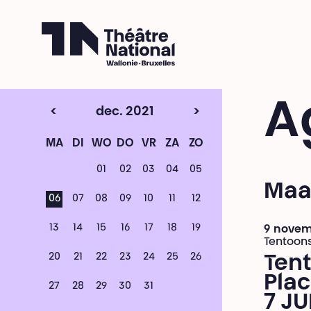
Théâtre National
Wallonie-Bruxelles
A
<
dec. 2021
>
MA
DI
WO
DO
VR
ZA
ZO
01
02
03
04
05
Maa
06
07
08
09
10
11
12
13
14
15
16
17
18
19
9 novemb
Tentoons
20
21
22
23
24
25
26
Tent
Plac
27
28
29
30
31
7 JU