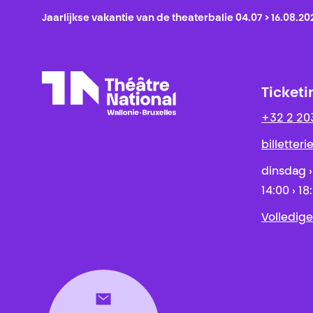
Jaarlijkse vakantie van de theaterbalie 04.07 > 16.08.20
Ticketi
+32 2 20
Théâtre National
Wallonie-Bruxelles
billetter
dinsdag ›
14:00 › 18
Volledige