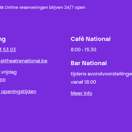
26
Online reserveringen blijven 24/7 open
ng
Café National
3 53 03
8:00 › 15:30
ie@theatrenational.be
Bar National
 vrijdag
tijdens avondvoorstelling
:00
vanaf 18:00
 openingstijden
Meer info