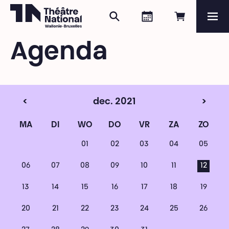
Zoeken
Agenda
Online re
Me
Théâtre National
Wallonie-Bruxelles
Agenda
Magazine
Programma
<
dec. 2021
>
MA
DI
WO
DO
VR
ZA
ZO
01
02
03
04
05
06
07
08
09
10
11
12
13
14
15
16
17
18
19
20
21
22
23
24
25
26