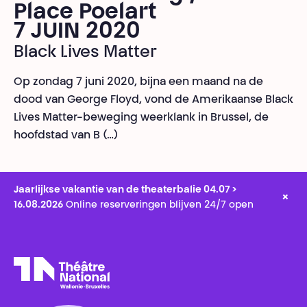
Place Poelart
7 JUIN 2020
Black Lives Matter
Op zondag 7 juni 2020, bijna een maand na de
dood van George Floyd, vond de Amerikaanse Black
Lives Matter-beweging weerklank in Brussel, de
hoofdstad van B (…)
Jaarlijkse vakantie van de theaterbalie 04.07 >
×
16.08.2026
Online reserveringen blijven 24/7 open
Théâtre National
Wallonie-Bruxelles