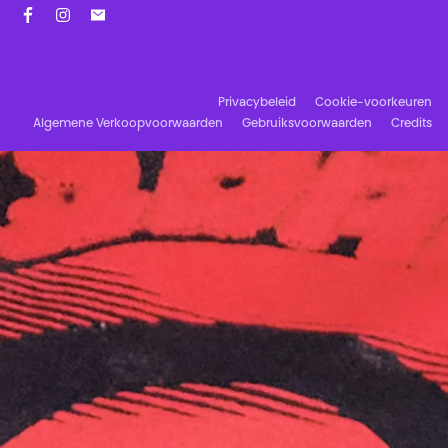
Facebook
Instagram
Schrijf u in op onze nieuwsbrief!
Privacybeleid
Cookie-voorkeuren
Algemene Verkoopvoorwaarden
Gebruiksvoorwaarden
Credits