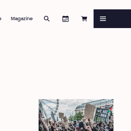
Rechercher
Agenda
Réserver en ligne
e
Magazine
Menu