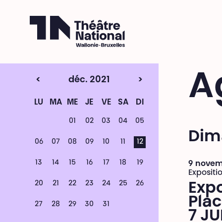
Théâtre National
Wallonie-Bruxelles
A
<
déc. 2021
>
LU
MA
ME
JE
VE
SA
DI
01
02
03
04
05
Dim
06
07
08
09
10
11
12
13
14
15
16
17
18
19
9 novemb
Expositi
20
21
22
23
24
25
26
Expo
Plac
27
28
29
30
31
7 JU