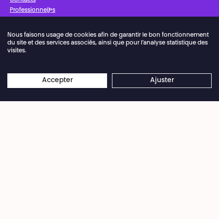
Contacts
Professionnel·les
Presse
Nous faisons usage de cookies afin de garantir le bon fonctionnement
du site et des services associés, ainsi que pour l’analyse statistique des
Facebook
Instagram
Abonnez-vous à notre newsletter !
visites.
Police de vie privée
Préférences de cookies
Accepter
Ajuster
Conditions Générales de Vente
Conditions d’utilisation
Crédits