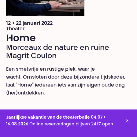
12 > 22 januari 2022
Theater
Home
Morceaux de nature en ruine
Magrit Coulon
Een smetvrije en rustige plek, waar je
wacht. Omsloten door deze bijzondere tijdskader,
laat "Home" iedereen iets van zijn eigen oude dag
(her)ontdekken.
Jaarlijkse vakantie van de theaterbalie 04.07 >
×
16.08.2026
Online reserveringen blijven 24/7 open