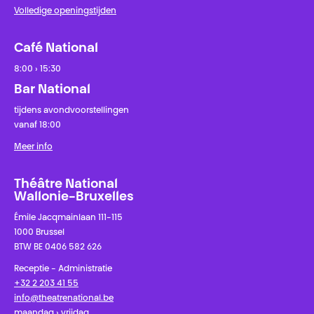
Volledige openingstijden
Café National
8:00 › 15:30
Bar National
tijdens avondvoorstellingen
vanaf 18:00
Meer info
Théâtre National
Wallonie-Bruxelles
Émile Jacqmainlaan 111-115
1000 Brussel
BTW BE 0406 582 626
Receptie - Administratie
+32 2 203 41 55
info@theatrenational.be
maandag › vrijdag