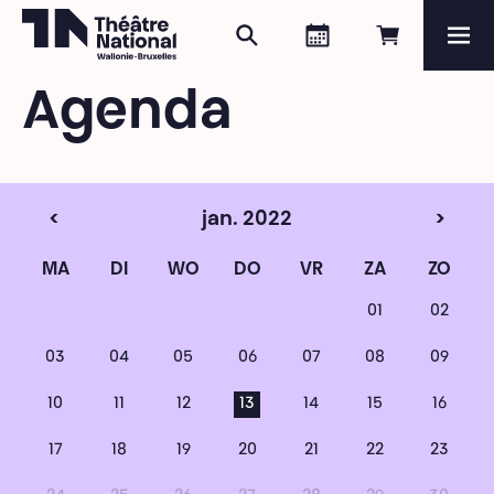
Zoeken
Agenda
Online re
Me
Théâtre National
Wallonie-Bruxelles
Agenda
Magazine
Programma
<
jan. 2022
>
MA
DI
WO
DO
VR
ZA
ZO
01
02
03
04
05
06
07
08
09
10
11
12
13
14
15
16
17
18
19
20
21
22
23