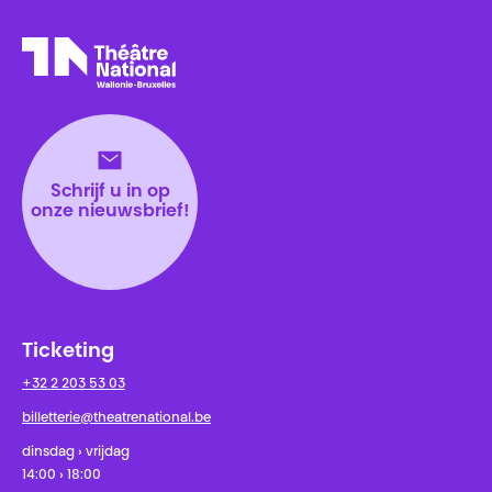
Théâtre National
Wallonie-Bruxelles
Schrijf u in op
onze nieuwsbrief!
Ticketing
+32 2 203 53 03
billetterie@theatrenational.be
dinsdag › vrijdag
14:00 › 18:00