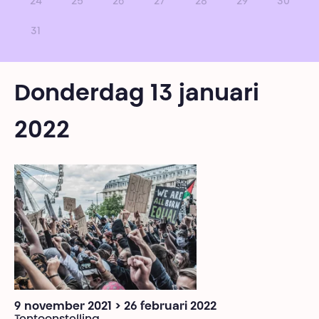
24
25
26
27
28
29
30
31
Donderdag 13 januari
2022
9 november 2021 > 26 februari 2022