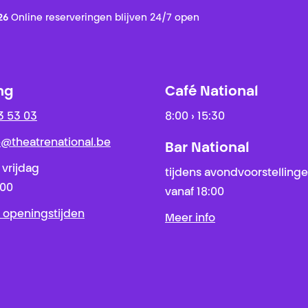
26
Online reserveringen blijven 24/7 open
ng
Café National
3 53 03
8:00 › 15:30
ie@theatrenational.be
Bar National
 vrijdag
tijdens avondvoorstelling
:00
vanaf 18:00
 openingstijden
Meer info