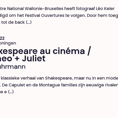
tre National Wallonie-Bruxelles heeft fotograaf Léo Keler
igd om het Festival Ouvertures te volgen. Door hem toe
 tot de back (…)
22
toningen
kespeare au cinéma /
eo + Juliet
Luhrmann
et klassieke verhaal van Shakespeare, maar nu in een mode
 De Capulet en de Montague families zijn eeuwige rival
e e (…)