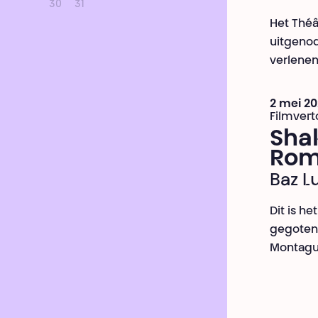
30
31
Het Théâ
uitgenod
verlenen
2 mei 20
Filmver
Sha
Rom
Baz 
Dit is h
gegoten.
Montagu