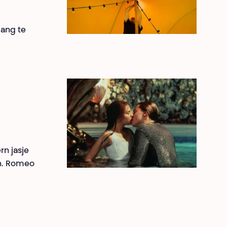
gang te
rn jasje
en. Romeo