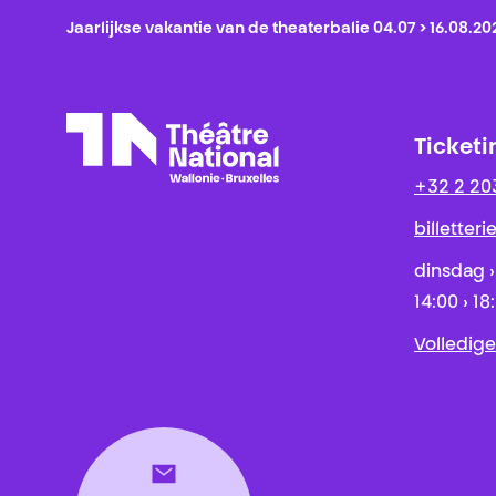
Jaarlijkse vakantie van de theaterbalie 04.07 > 16.08.20
Ticketi
+32 2 20
Théâtre National
Wallonie-Bruxelles
billetter
dinsdag ›
14:00 › 18
Volledige