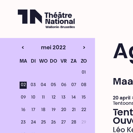
Théâtre National
Wallonie-Bruxelles
A
<
mei 2022
>
MA
DI
WO
DO
VR
ZA
ZO
01
Maa
02
03
04
05
06
07
08
09
10
11
12
13
14
15
20 april
Tentoons
16
17
18
19
20
21
22
Tent
Ouv
23
24
25
26
27
28
29
Léo K