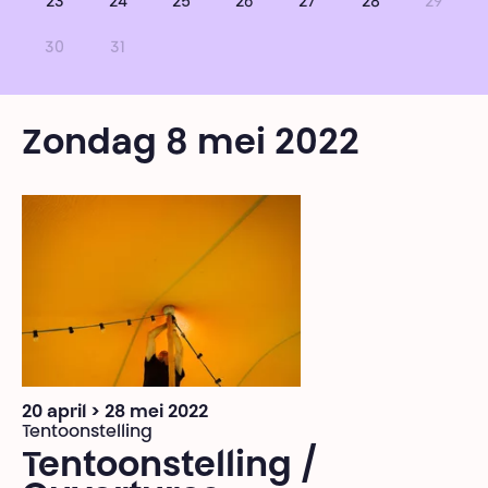
23
24
25
26
27
28
29
30
31
Zondag 8 mei 2022
20 april > 28 mei 2022
Tentoonstelling
Tentoonstelling /