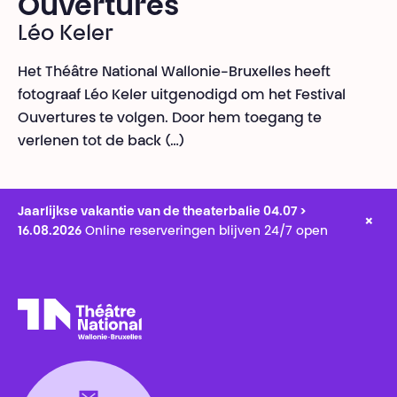
Ouvertures
Léo Keler
Het Théâtre National Wallonie-Bruxelles heeft
fotograaf Léo Keler uitgenodigd om het Festival
Ouvertures te volgen. Door hem toegang te
verlenen tot de back (…)
Jaarlijkse vakantie van de theaterbalie 04.07 >
×
16.08.2026
Online reserveringen blijven 24/7 open
Théâtre National
Wallonie-Bruxelles