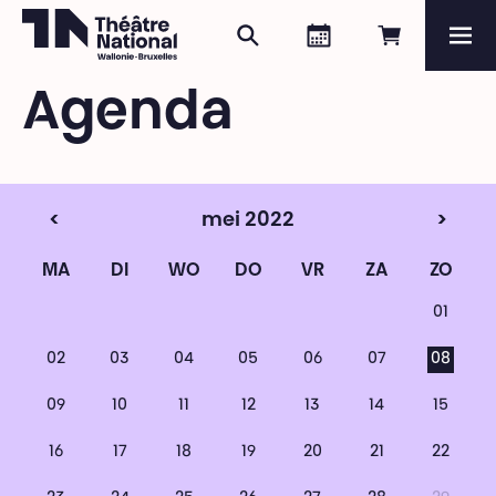
Zoeken
Agenda
Online re
Me
Théâtre National
Wallonie-Bruxelles
Agenda
Magazine
Programma
<
mei 2022
>
MA
DI
WO
DO
VR
ZA
ZO
01
02
03
04
05
06
07
08
09
10
11
12
13
14
15
16
17
18
19
20
21
22