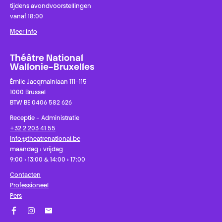
tijdens avondvoorstellingen
vanaf 18:00
Meer info
Théâtre National
Wallonie-Bruxelles
Émile Jacqmainlaan 111-115
1000 Brussel
BTW BE 0406 582 626
Receptie - Administratie
+32 2 203 41 55
info@theatrenational.be
maandag › vrijdag
9:00 › 13:00 & 14:00 › 17:00
Contacten
Professioneel
Pers
Facebook
Instagram
Schrijf u in op onze nieuwsbrief!