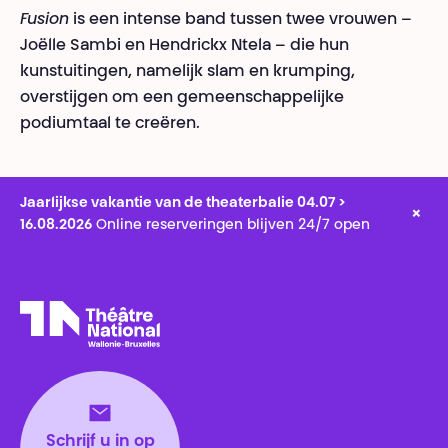
Fusion
is een intense band tussen twee vrouwen –
Joëlle Sambi en Hendrickx Ntela – die hun
kunstuitingen, namelijk slam en krumping,
overstijgen om een gemeenschappelijke
podiumtaal te creëren.
Jaarlijkse vakantie van de theaterbalie 04.07 >
×
16.08.2026
Online reserveringen blijven 24/7 open
Théâtre National
Wallonie-Bruxelles
Schrijf u in op