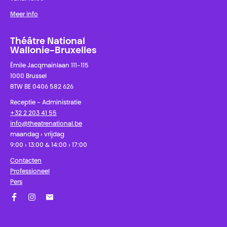
Meer info
Théâtre National
Wallonie-Bruxelles
Émile Jacqmainlaan 111-115
1000 Brussel
BTW BE 0406 582 626
Receptie - Administratie
+32 2 203 41 55
info@theatrenational.be
maandag › vrijdag
9:00 › 13:00 & 14:00 › 17:00
Contacten
Professioneel
Pers
Facebook
Instagram
Schrijf u in op onze nieuwsbrief!