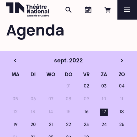
Zoeken
Agenda
Online re
Me
Théâtre National
Wallonie-Bruxelles
Agenda
Magazine
Programma
<
sept. 2022
>
MA
DI
WO
DO
VR
ZA
ZO
01
02
03
04
05
06
07
08
09
10
11
12
13
14
15
16
17
18
19
20
21
22
23
24
25