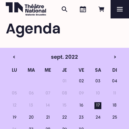
Rechercher
Agenda
Réserver e
Me
Théâtre National
Wallonie-Bruxelles
Agenda
Magazine
Programme
<
sept. 2022
>
LU
MA
ME
JE
VE
SA
DI
01
02
03
04
05
06
07
08
09
10
11
12
13
14
15
16
17
18
19
20
21
22
23
24
25