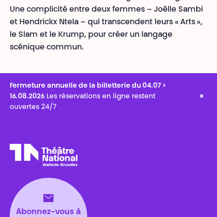
Une complicité entre deux femmes – Joëlle Sambi
et Hendrickx Ntela – qui transcendent leurs « Arts »,
le Slam et le Krump, pour créer un langage
scénique commun.
Fermeture annuelle de la billetterie du 04.07 >
×
16.08.2026
Les réservations en ligne restent
ouvertes 24/7
Théâtre National
Wallonie-Bruxelles
Abonnez-vous à