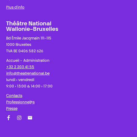
Plus d'info
Théâtre National
Wallonie-Bruxelles
Bd Émile Jacqmain 111-115
1000 Bruxelles
TVA BE 0406 582 626
Accueil - Administration
+32 2 203 41 55
info@theatrenational.be
lundi › vendredi
9:00 › 13:00 & 14:00 › 17:00
Contacts
Professionnel·les
Presse
Facebook
Instagram
Abonnez-vous à notre newsletter !