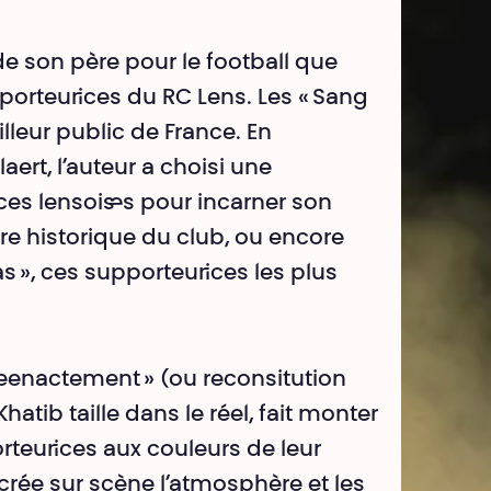
e son père pour le football que
porteur·ices du RC Lens. Les « Sang
illeur public de France. En
aert, l’auteur a choisi une
ces lensois·es pour incarner son
re historique du club, ou encore
s », ces supporteur·ices les plus
eenactement » (ou reconsitution
tib taille dans le réel, fait monter
rteur·ices aux couleurs de leur
recrée sur scène l’atmosphère et les