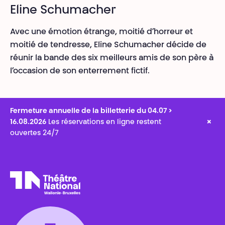
Eline Schumacher
Avec une émotion étrange, moitié d’horreur et
moitié de tendresse, Eline Schumacher décide de
réunir la bande des six meilleurs amis de son père à
l’occasion de son enterrement fictif.
Fermeture annuelle de la billetterie du 04.07 >
×
16.08.2026
Les réservations en ligne restent
ouvertes 24/7
Théâtre National
Wallonie-Bruxelles