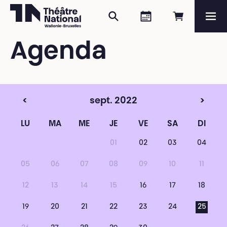
Rechercher
Agenda
Réserver e
Me
Théâtre National
Wallonie-Bruxelles
Agenda
Magazine
Programme
<
sept. 2022
>
LU
MA
ME
JE
VE
SA
DI
01
02
03
04
05
06
07
08
09
10
11
12
13
14
15
16
17
18
19
20
21
22
23
24
25