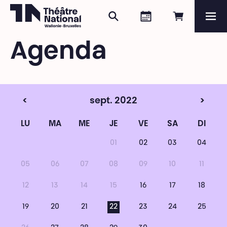
Rechercher
Agenda
Réserver e
Me
Théâtre National
Wallonie-Bruxelles
Agenda
Magazine
Programme
<
sept. 2022
>
LU
MA
ME
JE
VE
SA
DI
01
02
03
04
05
06
07
08
09
10
11
12
13
14
15
16
17
18
19
20
21
22
23
24
25