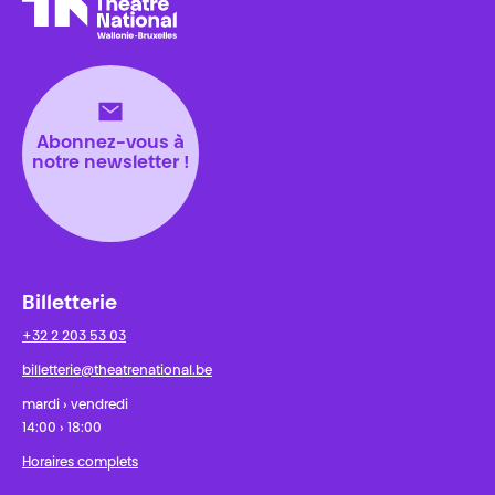
Théâtre National
Wallonie-Bruxelles
Abonnez-vous à
notre newsletter !
Billetterie
+32 2 203 53 03
billetterie@theatrenational.be
mardi › vendredi
14:00 › 18:00
Horaires complets