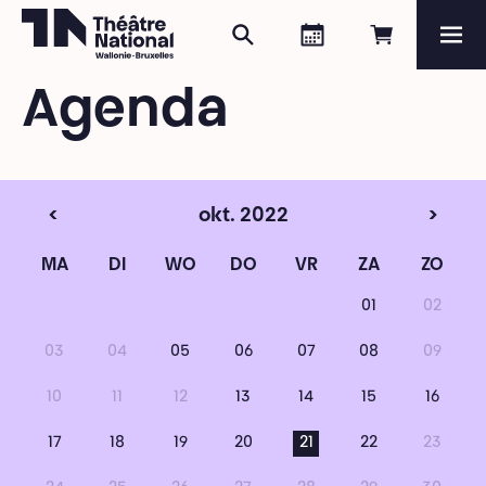
Zoeken
Agenda
Online re
Me
Théâtre National
Wallonie-Bruxelles
Agenda
Magazine
Programma
<
okt. 2022
>
MA
DI
WO
DO
VR
ZA
ZO
01
02
03
04
05
06
07
08
09
10
11
12
13
14
15
16
17
18
19
20
21
22
23