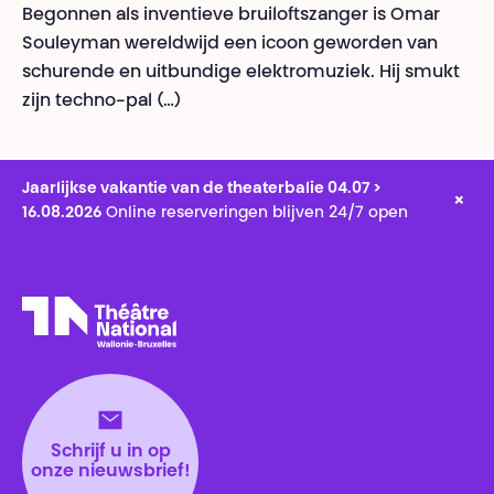
Begonnen als inventieve bruiloftszanger is Omar
Souleyman wereldwijd een icoon geworden van
schurende en uitbundige elektromuziek. Hij smukt
zijn techno-pal (…)
Jaarlijkse vakantie van de theaterbalie 04.07 >
×
16.08.2026
Online reserveringen blijven 24/7 open
Théâtre National
Wallonie-Bruxelles
Schrijf u in op
onze nieuwsbrief!