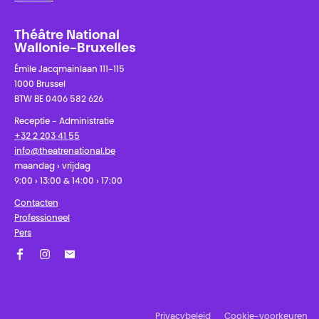
Théâtre National
Wallonie-Bruxelles
Émile Jacqmainlaan 111-115
1000 Brussel
BTW BE 0406 582 626
Receptie - Administratie
+32 2 203 41 55
info@theatrenational.be
maandag › vrijdag
9:00 › 13:00 & 14:00 › 17:00
Contacten
Professioneel
Pers
Facebook
Instagram
Schrijf u in op onze nieuwsbrief!
Privacybeleid
Cookie-voorkeuren