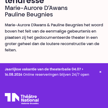
tendresse
Marie-Aurore D’Awans
Pauline Beugnies
Marie-Aurore D’Awans & Pauline Beugnies het woord
boven het feit van de eenmalige gebeurtenis en
plaatsen zij het gedocumenteerde theater in een
groter geheel dan de loutere reconstructie van de
feiten.
Jaarlijkse vakantie van de theaterbalie 04.07 >
×
16.08.2026
Online reserveringen blijven 24/7 open
Théâtre National
Wallonie-Bruxelles