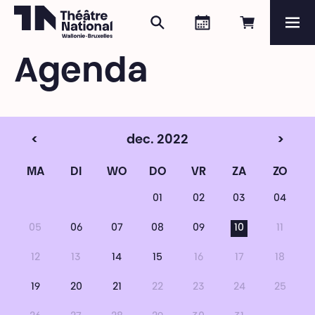
Zoeken
Agenda
Online re
Me
Théâtre National
Wallonie-Bruxelles
Agenda
Magazine
Programma
<
dec. 2022
>
MA
DI
WO
DO
VR
ZA
ZO
01
02
03
04
05
06
07
08
09
10
11
12
13
14
15
16
17
18
19
20
21
22
23
24
25