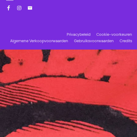
Facebook
Instagram
Schrijf u in op onze nieuwsbrief!
Privacybeleid
Cookie-voorkeuren
Algemene Verkoopvoorwaarden
Gebruiksvoorwaarden
Credits