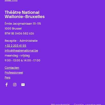
Meer info
Théâtre National
Wallonie-Bruxelles
Émile Jacqmainlaan 111-115
1000 Brussel
BTW BE 0406 582 626
Receptie - Administratie
+32 2 203 41 55
info@theatrenational.be
maandag › vrijdag
9:00 › 13:00 & 14:00 › 17:00
Contacten
Professioneel
Pers
Facebook
Instagram
Schrijf u in op onze nieuwsbrief!