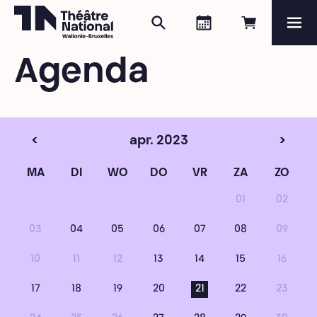
Zoeken
Agenda
Online re
Me
Théâtre National
Wallonie-Bruxelles
Agenda
Magazine
Programma
<
apr. 2023
>
MA
DI
WO
DO
VR
ZA
ZO
01
02
03
04
05
06
07
08
09
10
11
12
13
14
15
16
17
18
19
20
21
22
23