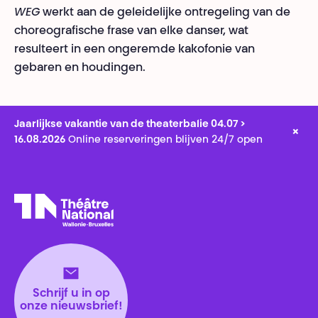
WEG
werkt aan de geleidelijke ontregeling van de
choreografische frase van elke danser, wat
resulteert in een ongeremde kakofonie van
gebaren en houdingen.
Jaarlijkse vakantie van de theaterbalie 04.07 >
×
16.08.2026
Online reserveringen blijven 24/7 open
Théâtre National
Wallonie-Bruxelles
Schrijf u in op
onze nieuwsbrief!