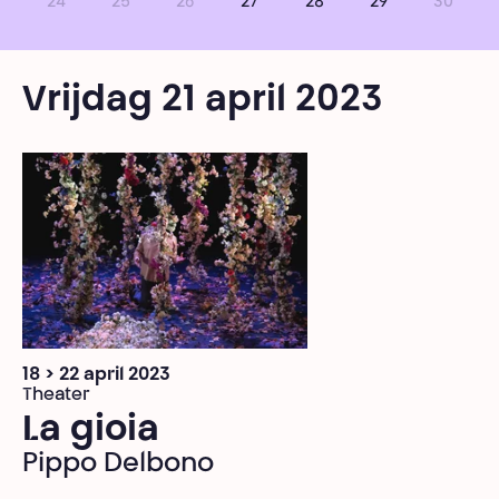
24
25
26
27
28
29
30
Vrijdag 21 april 2023
18 > 22 april 2023
Theater
La gioia
Pippo Delbono