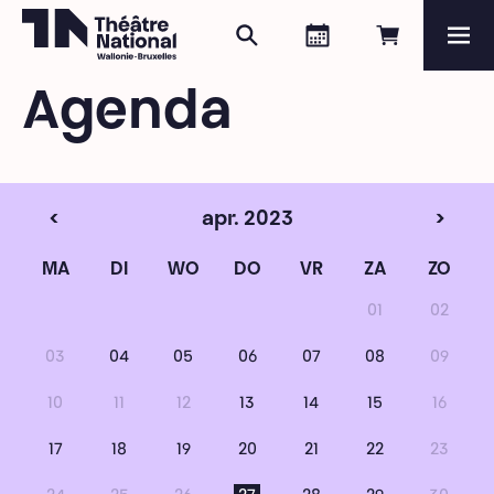
Zoeken
Agenda
Online re
Me
Théâtre National
Wallonie-Bruxelles
Agenda
Magazine
Programma
<
apr. 2023
>
MA
DI
WO
DO
VR
ZA
ZO
01
02
03
04
05
06
07
08
09
10
11
12
13
14
15
16
17
18
19
20
21
22
23