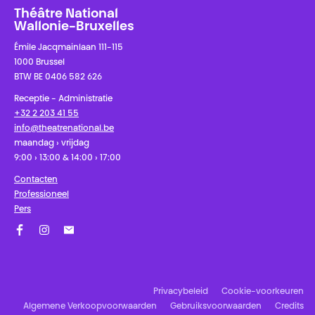
Théâtre National
Wallonie-Bruxelles
Émile Jacqmainlaan 111-115
1000 Brussel
BTW BE 0406 582 626
Receptie - Administratie
+32 2 203 41 55
info@theatrenational.be
maandag › vrijdag
9:00 › 13:00 & 14:00 › 17:00
Contacten
Professioneel
Pers
Facebook
Instagram
Schrijf u in op onze nieuwsbrief!
Privacybeleid
Cookie-voorkeuren
Algemene Verkoopvoorwaarden
Gebruiksvoorwaarden
Credits