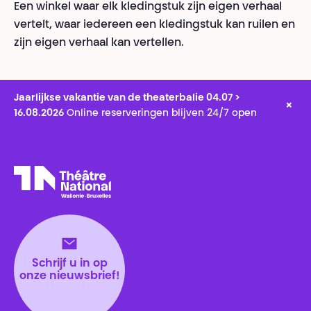
Een winkel waar elk kledingstuk zijn eigen verhaal
vertelt, waar iedereen een kledingstuk kan ruilen en
zijn eigen verhaal kan vertellen.
Jaarlijkse vakantie van de theaterbalie 04.07 >
×
16.08.2026
Online reserveringen blijven 24/7 open
Théâtre National
Wallonie-Bruxelles
Schrijf u in op
onze nieuwsbrief!