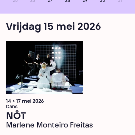
25
26
27
28
29
30
31
Vrijdag 15 mei 2026
14 > 17 mei 2026
Dans
NÔT
Marlene Monteiro Freitas