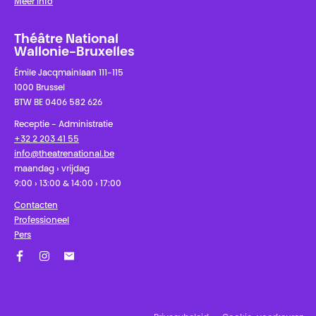
Meer info
Théâtre National
Wallonie-Bruxelles
Émile Jacqmainlaan 111-115
1000 Brussel
BTW BE 0406 582 626
Receptie - Administratie
+32 2 203 41 55
info@theatrenational.be
maandag › vrijdag
9:00 › 13:00 & 14:00 › 17:00
Contacten
Professioneel
Pers
Facebook
Instagram
Schrijf u in op onze nieuwsbrief!