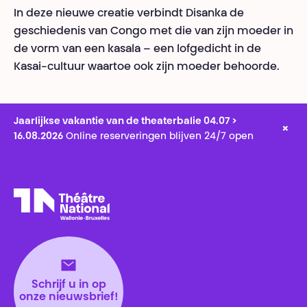
In deze nieuwe creatie verbindt Disanka de
geschiedenis van Congo met die van zijn moeder in
de vorm van een kasala – een lofgedicht in de
Kasai-cultuur waartoe ook zijn moeder behoorde.
Jaarlijkse vakantie van de theaterbalie 04.07 >
×
16.08.2026
Online reserveringen blijven 24/7 open
Théâtre National
Wallonie-Bruxelles
Schrijf u in op
onze nieuwsbrief!