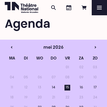
Zoeken
Agenda
Online re
Me
Théâtre National
Wallonie-Bruxelles
Agenda
Magazine
Programma
<
mei 2026
>
MA
DI
WO
DO
VR
ZA
ZO
01
02
03
04
05
06
07
08
09
10
11
12
13
14
15
16
17
18
19
20
21
22
23
24