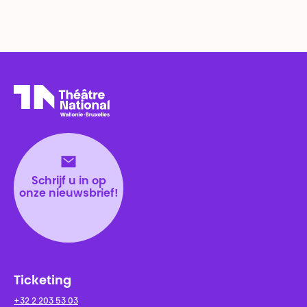
Théâtre National
Wallonie-Bruxelles
Schrijf u in op
onze nieuwsbrief!
Ticketing
+32 2 203 53 03