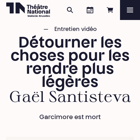
Zoeken
Agenda
Online re
Me
Théâtre National
Wallonie-Bruxelles
Entretien vidéo
Magazine
Détourner les
Programma
choses pour les
rendre plus
légères
Gaël Santisteva
Garcimore est mort