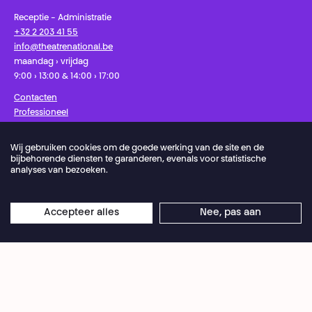
Receptie - Administratie
+32 2 203 41 55
info@theatrenational.be
maandag › vrijdag
9:00 › 13:00 & 14:00 › 17:00
Contacten
Professioneel
Pers
Wij gebruiken cookies om de goede werking van de site en de
bijbehorende diensten te garanderen, evenals voor statistische
Facebook
Instagram
Schrijf u in op onze nieuwsbrief!
analyses van bezoeken.
Privacybeleid
Cookie-voorkeuren
Accepteer alles
Nee, pas aan
Algemene Verkoopvoorwaarden
Gebruiksvoorwaarden
Credits