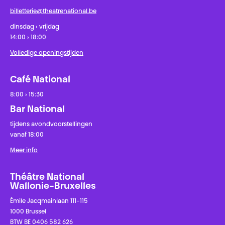
billetterie@theatrenational.be
dinsdag › vrijdag
14:00 › 18:00
Volledige openingstijden
Café National
8:00 › 15:30
Bar National
tijdens avondvoorstellingen
vanaf 18:00
Meer info
Théâtre National
Wallonie-Bruxelles
Émile Jacqmainlaan 111-115
1000 Brussel
BTW BE 0406 582 626