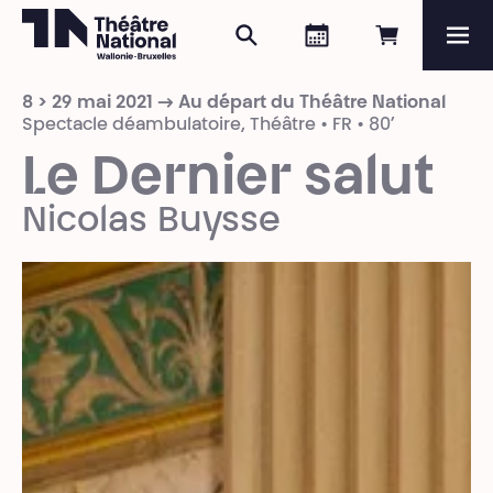
Rechercher
Agenda
Réserver e
Me
Théâtre National
Wallonie-Bruxelles
8 > 29 mai 2021 → Au départ du Théâtre National
Magazine
Spectacle déambulatoire, Théâtre • FR • 80’
Le Dernier salut
Programme
Nicolas Buysse