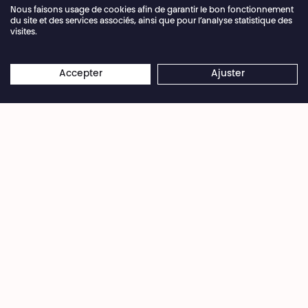
Nous faisons usage de cookies afin de garantir le bon fonctionnement
du site et des services associés, ainsi que pour l’analyse statistique des
visites.
Fermeture annuelle de la billetterie du 04.07 >
×
16.08.2026
Les réservations en ligne restent
Accepter
Ajuster
© Maud Faivre
ouvertes 24/7
Jean-Pierre Baudson, Alfredo Cañavate et Patrick
Donnay sont les trois derniers comédiens
permanents du Théâtre National. Les témoins
d’une époque et d’un statut : ceux d’artistes
assurés de pouvoir travailler sans s’inquiéter du
lendemain. 35 années de rencontres. 35 années
égrenées de souvenirs, de textes magnifiques et
très peu de regrets en somme.
Pour souligner cette collaboration exceptionnelle,
Fabrice Murgia a sollicité l’imaginaire de Nicolas