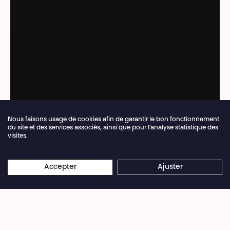
Nous faisons usage de cookies afin de garantir le bon fonctionnement
du site et des services associés, ainsi que pour l’analyse statistique des
visites.
Fermeture annuelle de la billetterie du 04.07 >
×
16.08.2026
Les réservations en ligne restent
Accepter
Ajuster
© Alexander Gronsky
ouvertes 24/7
Tout dort encore, et bientôt plus jamais.
Imaginer un monde sans nuit. Un monde où