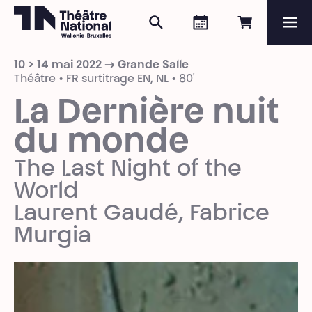
Rechercher
Agenda
Réserver e
Me
Théâtre National
Wallonie-Bruxelles
10 > 14 mai 2022 → Grande Salle
Magazine
Théâtre • FR surtitrage EN, NL • 80'
La Dernière nuit
Programme
du monde
The Last Night of the
World
Laurent Gaudé, Fabrice
Murgia