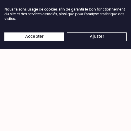
Nous faisons usage de cookies afin de garantir le bon fonctionnement
du site et des services associés, ainsi que pour l’analyse statistique des
visites.
Fermeture annuelle de la billetterie du 04.07 >
×
16.08.2026
Les réservations en ligne restent
Accepter
Ajuster
© Cécile Quenum
ouvertes 24/7
Désobéir :
1.
Ne pas obéir à (qqn), en refusant de faire ce qu'il
commande ou en faisant ce qu'il défend.
Désobéir à ses parents, à ses chefs.
2.
Ne pas obéir à (qqch.), ne pas se soumettre à
(qqch.).