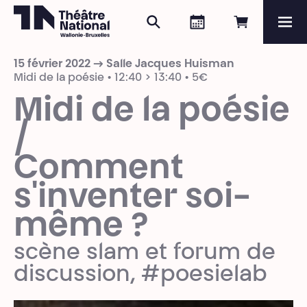
Rechercher
Agenda
Réserver e
Me
Théâtre National
Wallonie-Bruxelles
15 février 2022 → Salle Jacques Huisman
Magazine
Midi de la poésie • 12:40 > 13:40 • 5€
Midi de la poésie
Programme
/
Comment
s'inventer soi-
même ?
scène slam et forum de
discussion, #poesielab