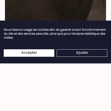
Nous faisons usage de cookies afin de garantir le bon fonctionnement
du site et des services associés, ainsi que pour l’analyse statistique des
visites.
Fermeture annuelle de la billetterie du 04.07 >
×
16.08.2026
Les réservations en ligne restent
Accepter
Ajuster
© Céline Chariot
ouvertes 24/7
- Qui est là?
- Ah non, c’est à vous de me le dire !
Aux abords des voyages et des matières ayant
inspirées
Une cérémonie
, le Raoul Collectif nous
invite, par fragments libres et improvisés, en
lecture et en musique, à tendre l’oreille.