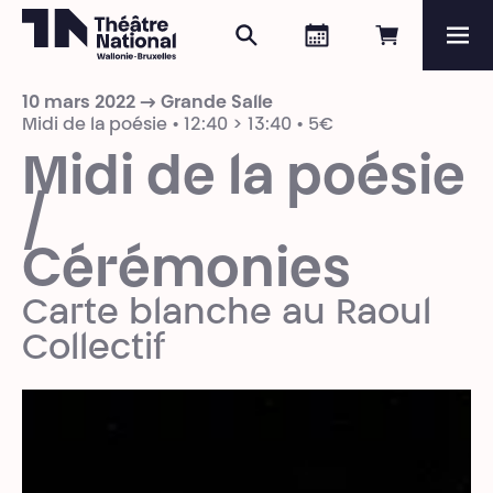
Rechercher
Agenda
Réserver e
Me
Théâtre National
Wallonie-Bruxelles
10 mars 2022 → Grande Salle
Magazine
Midi de la poésie • 12:40 > 13:40 • 5€
Midi de la poésie
Programme
/
Cérémonies
Carte blanche au Raoul
Collectif