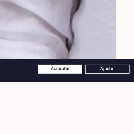
© Beata Szparagowska
Accepter
Ajuster
×
Théâtre National
Wallonie-Bruxelles