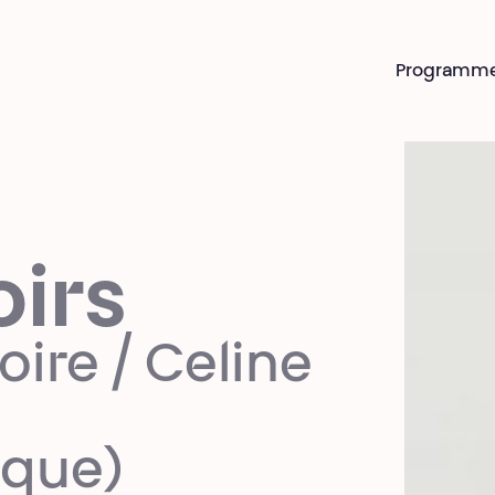
Programm
oirs
oire / Celine
sque)