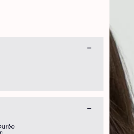
Durée
0'