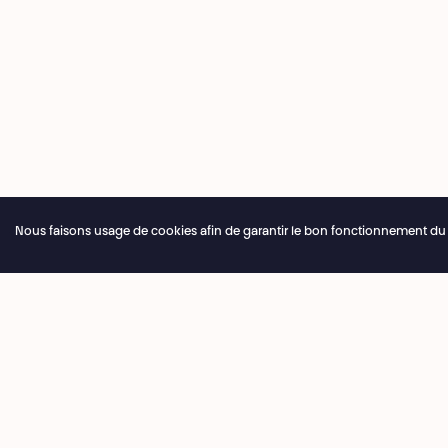
Nous faisons usage de cookies afin de garantir le bon fonctionnement du sit
Fermeture annuelle de la billetterie du 04.07 > 16.08.20
Billette
+32 2 20
Théâtre National
Wallonie-Bruxelles