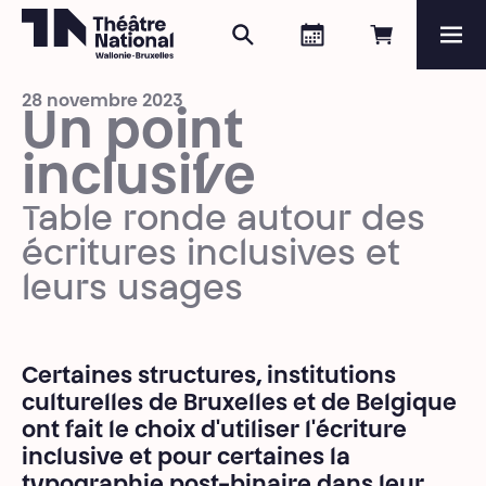
Rechercher
Agenda
Réserver e
Me
Théâtre National
Wallonie-Bruxelles
28 novembre 2023
Magazine
Un point
inclusif·ve
Programme
Table ronde autour des
écritures inclusives et
leurs usages
Certaines structures, institutions
culturelles de Bruxelles et de Belgique
ont fait le choix d'utiliser l'écriture
inclusive et pour certaines la