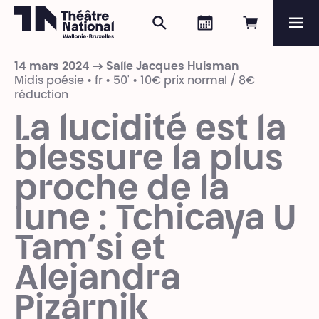
Rechercher
Agenda
Réserver e
Me
Théâtre National
Wallonie-Bruxelles
14 mars 2024 → Salle Jacques Huisman
Magazine
Midis poésie • fr • 50' • 10€ prix normal / 8€
réduction
Programme
La lucidité est la
blessure la plus
proche de la
lune : Tchicaya U
Tam’si et
Alejandra
Pizarnik