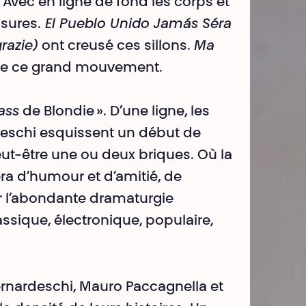
 Avec en ligne de fond les corps et
ssures.
El Pueblo Unido Jamás Séra
grazie)
ont creusé ces sillons.
Ma
ue ce grand mouvement.
ass
de Blondie ». D’une ligne, les
deschi esquissent un début de
peut-être une ou deux briques. Où la
ra d’humour et d’amitié, de
r l’abondante dramaturgie
assique, électronique, populaire,
ernardeschi, Mauro Paccagnella et