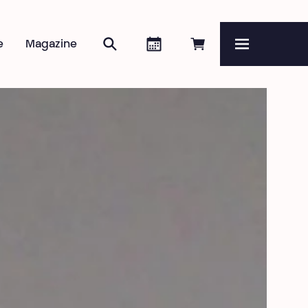
Rechercher
Agenda
Réserver en ligne
e
Magazine
Menu