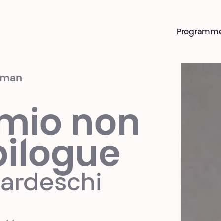
Programm
isman
 mio non
pilogue
nardeschi