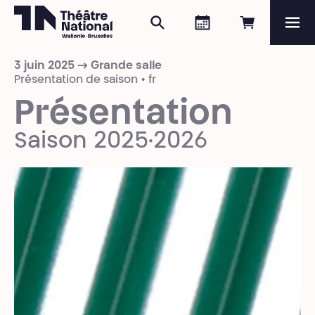
Rechercher
Agenda
Réserver e
Me
Théâtre National
Wallonie-Bruxelles
3 juin 2025 → Grande salle
Magazine
Présentation de saison • fr
Présentation
Programme
Saison 2025·2026