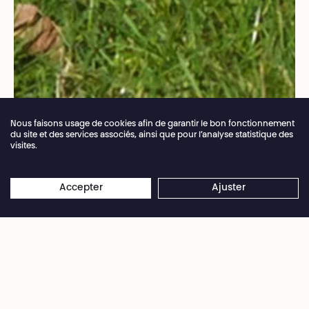
Nous faisons usage de cookies afin de garantir le bon fonctionnement
du site et des services associés, ainsi que pour l’analyse statistique des
visites.
Fermeture annuelle de la billetterie du 04.07 >
×
16.08.2026
Les réservations en ligne restent
Accepter
Ajuster
Yvan Guerdon · Théâtre National Wallonie-Bruxelles
ouvertes 24/7
Save the date :
Réservez
d'ores et déjà
votre
soirée du 03 juin 2025 pour assister à la
présentation de la saison 2025 ·2026!
C'est entouré de l'équipe du Théâtre National que