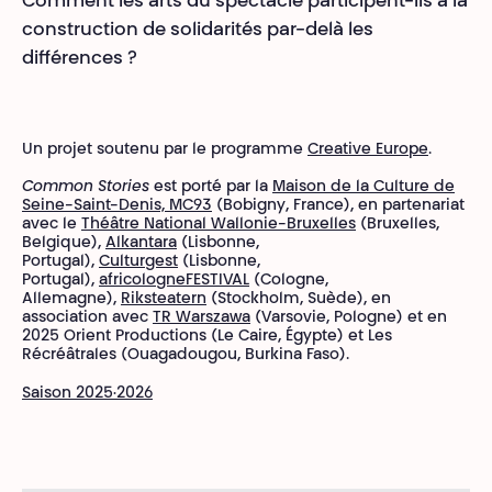
Comment les arts du spectacle participent-ils à la
construction de solidarités par-delà les
différences ?
Un projet soutenu par le programme
Creative Europe
.
Common Stories
est porté par la
Maison de la Culture de
Seine-Saint-Denis, MC93
(Bobigny, France), en partenariat
avec le
Théâtre National Wallonie-Bruxelles
(Bruxelles,
Belgique),
Alkantara
(Lisbonne,
Portugal),
Culturgest
(Lisbonne,
Portugal),
africologneFESTIVAL
(Cologne,
Allemagne),
Riksteatern
(Stockholm, Suède), en
association avec
TR Warszawa
(Varsovie, Pologne) et en
2025 Orient Productions (Le Caire, Égypte) et Les
Récréâtrales (Ouagadougou, Burkina Faso).
Saison 2025·2026