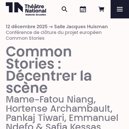
Rechercher
Agenda
Réserver e
Me
Théâtre National
Wallonie-Bruxelles
12 décembre 2025 → Salle Jacques Huisman
Magazine
Conférence de clôture du projet européen
Common Stories
Programme
Common
Stories :
Décentrer la
scène
Mame-Fatou Niang,
Hortense Archambault,
Pankaj Tiwari, Emmanuel
Ndefo & Safia Kessas