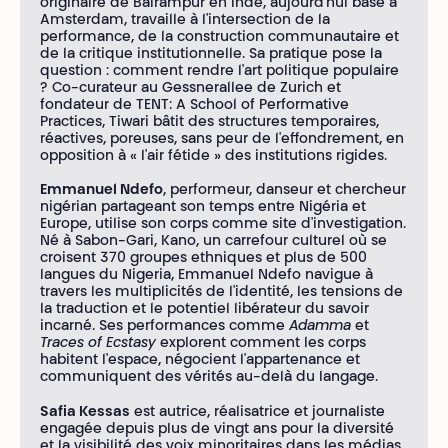
originaire de Balrampur en Inde, aujourd'hui basé à
Amsterdam, travaille à l'intersection de la
performance, de la construction communautaire et
de la critique institutionnelle. Sa pratique pose la
question : comment rendre l'art politique populaire
? Co-curateur au Gessnerallee de Zurich et
fondateur de TENT: A School of Performative
Practices, Tiwari bâtit des structures temporaires,
réactives, poreuses, sans peur de l'effondrement, en
opposition à « l'air fétide » des institutions rigides.
Emmanuel Ndefo
, performeur, danseur et chercheur
nigérian partageant son temps entre Nigéria et
Europe, utilise son corps comme site d'investigation.
Né à Sabon-Gari, Kano, un carrefour culturel où se
croisent 370 groupes ethniques et plus de 500
langues du Nigeria, Emmanuel Ndefo navigue à
travers les multiplicités de l'identité, les tensions de
la traduction et le potentiel libérateur du savoir
incarné. Ses performances comme
Adamma
et
Traces of Ecstasy
explorent comment les corps
habitent l'espace, négocient l'appartenance et
communiquent des vérités au-delà du langage.
Safia Kessas
est autrice, réalisatrice et journaliste
engagée depuis plus de vingt ans pour la diversité
et la visibilité des voix minoritaires dans les médias