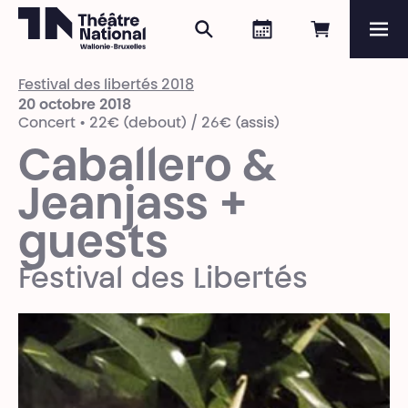
Rechercher
Agenda
Réserver e
Me
Théâtre National
Wallonie-Bruxelles
Festival des libertés 2018
Magazine
20 octobre 2018
Concert • 22€ (debout) / 26€ (assis)
Programme
Caballero &
Jeanjass +
guests
Festival des Libertés