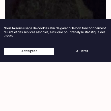
Nous faisons usage de cookies afin de garantir le bon fonctionnement
du site et des services associés, ainsi que pour l’analyse statistique des
visites.
Fermeture annuelle de la billetterie du 04.07 >
×
16.08.2026
Les réservations en ligne restent
Accepter
Ajuster
© Back in the Days
ouvertes 24/7
Non, Non, non, c'est pas fini ! Caballero & Jeanjass
sont toujours les figures montantes de la
déferlante ‘Made in BX’ qui submerge le rap
francophone ces dernières années.
Carte
blanche
oblige … c’est en compagnie d’une flopée
d’invités surprises que le duo viendra mettre un
certain boxon sur la scène du Festival des