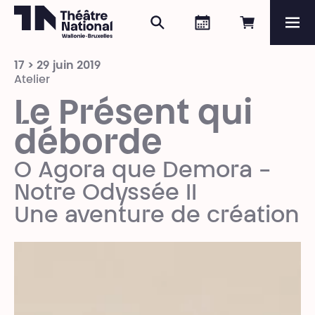
Rechercher
Agenda
Réserver e
Me
Théâtre National
Wallonie-Bruxelles
17 > 29 juin 2019
Magazine
Atelier
Le Présent qui
Programme
déborde
O Agora que Demora -
Notre Odyssée II
Une aventure de création